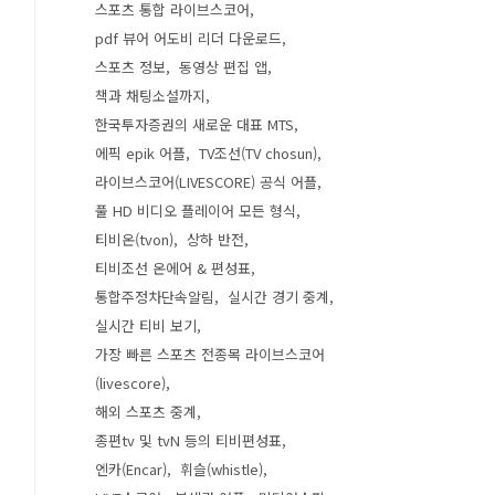
스포츠 통합 라이브스코어
pdf 뷰어 어도비 리더 다운로드
스포츠 정보
동영상 편집 앱
책과 채팅소설까지
한국투자증권의 새로운 대표 MTS
에픽 epik 어플
TV조선(TV chosun)
라이브스코어(LIVESCORE) 공식 어플
풀 HD 비디오 플레이어 모든 형식
티비온(tvon)
상하 반전
티비조선 온에어 & 편성표
통합주정차단속알림
실시간 경기 중계
실시간 티비 보기
가장 빠른 스포츠 전종목 라이브스코어
(livescore)
해외 스포츠 중계
종편tv 및 tvN 등의 티비편성표
엔카(Encar)
휘슬(whistle)