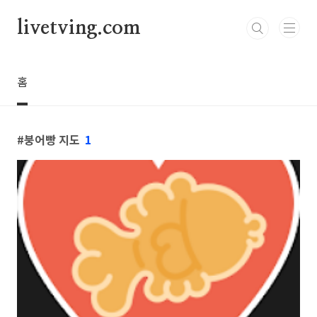
본문 바로가기
livetving.com
홈
붕어빵 지도
1