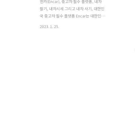
엔카(Encar), 중고차 필수 플랫폼, 내차
팔기, 내차시세 그리고 내차 사기, 대한민
국 중고차 필수 플랫폼 Encar는 대한민국
국민 5명 중 1명이 사용하는 중고차 앱으
2023. 1. 25.
로 누적 다운로드 1,000만 돌파, 누적 등
록대수 1,200만대 돌파를 하였으며, 내차
팔기, 내차구매, 내차시세까지 쉽고 빠르
게 확인하실 수 있습니다. 엔카는 1분에 1
대씩 거래되는 중고차 구매, 중고차 판매
그리고 내차팔기의 기능을 가지고 있으
며, 엔카 비교견적으로 최고가로 그것도
원하는 시간과 장소에서 거래가 가능하
고, 전국 엔카 제휴 딜러들이 24시간 경쟁
하므로 중고차 판매가 1분이면 판매 신청
완료, 단 이틀이면 최고가로 내차팔기 완
료가 가능하다고 합니다. 엔카에서는 중
고차 구매 시 엔카홈서비스로 7일동안 직
접 타보고 결정할..