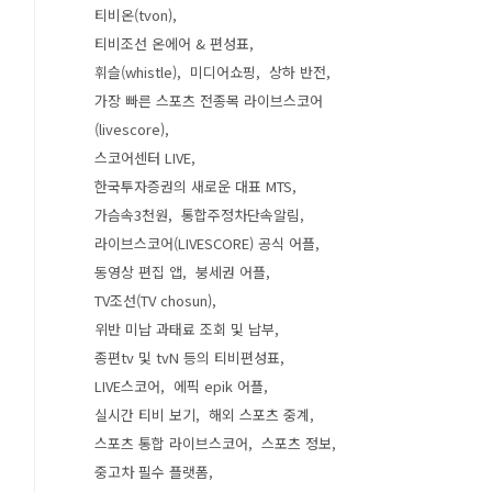
티비온(tvon)
티비조선 온에어 & 편성표
휘슬(whistle)
미디어쇼핑
상하 반전
가장 빠른 스포츠 전종목 라이브스코어
(livescore)
스코어센터 LIVE
한국투자증권의 새로운 대표 MTS
가슴속3천원
통합주정차단속알림
라이브스코어(LIVESCORE) 공식 어플
동영상 편집 앱
붕세권 어플
TV조선(TV chosun)
위반 미납 과태료 조회 및 납부
종편tv 및 tvN 등의 티비편성표
LIVE스코어
에픽 epik 어플
실시간 티비 보기
해외 스포츠 중계
스포츠 통합 라이브스코어
스포츠 정보
중고차 필수 플랫폼