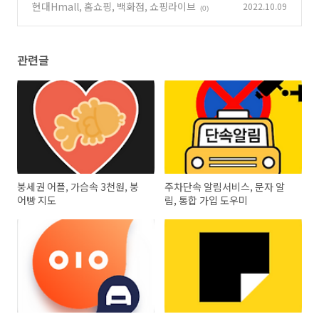
채팅소설까지
현대Hmall, 홈쇼핑, 백화점, 쇼핑라이브
2022.10.09
(0)
(0)
관련글
붕세권 어플, 가슴속 3천원, 붕
주차단속 알림서비스, 문자 알
어빵 지도
림, 통합 가입 도우미