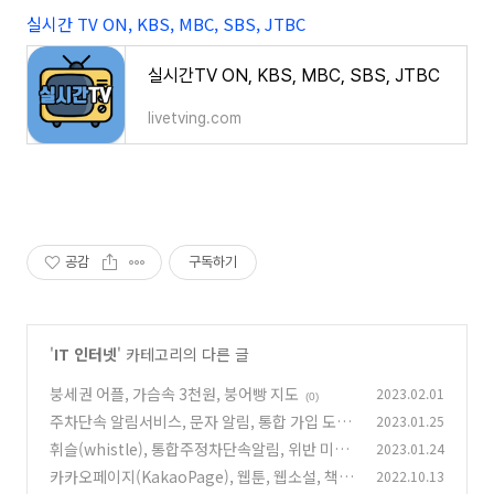
실시간 TV ON, KBS, MBC, SBS, JTBC
실시간TV ON, KBS, MBC, SBS, JTBC
livetving.com
공감
구독하기
'
IT 인터넷
' 카테고리의 다른 글
붕세권 어플, 가슴속 3천원, 붕어빵 지도
2023.02.01
(0)
주차단속 알림서비스, 문자 알림, 통합 가입 도우
2023.01.25
미
휘슬(whistle), 통합주정차단속알림, 위반 미납
2023.01.24
(0)
과태료 조회 및 납부
카카오페이지(KakaoPage), 웹툰, 웹소설, 책과
2022.10.13
(0)