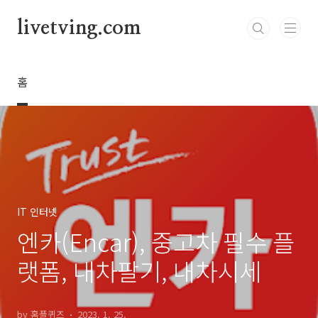
본문 바로가기
livetving.com
홈
IT 인터넷
엔카(Encar), 중고차 필수 플
랫폼, 내차팔기, 내차시세
by 홈플퀴즈
2023. 1. 25.