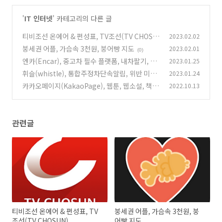
'
IT 인터넷
' 카테고리의 다른 글
티비조선 온에어 & 편성표, TV조선(TV CHOSU
2023.02.02
N)
붕세권 어플, 가슴속 3천원, 붕어빵 지도
2023.02.01
(0)
(0)
엔카(Encar), 중고차 필수 플랫폼, 내차팔기, 내
2023.01.25
차시세
휘슬(whistle), 통합주정차단속알림, 위반 미납
2023.01.24
(0)
과태료 조회 및 납부
카카오페이지(KakaoPage), 웹툰, 웹소설, 책과
2022.10.13
(0)
채팅소설까지
(0)
관련글
티비조선 온에어 & 편성표, TV
붕세권 어플, 가슴속 3천원, 붕
조선(TV CHOSUN)
어빵 지도