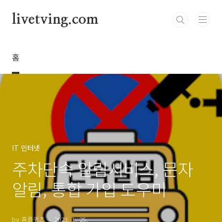
본문 바로가기
livetving.com
홈
IT 인터넷
주차단속 알림서비스, 문자
알림, 통합 가입 도우미
by 홈플퀴즈
2023. 1. 25.