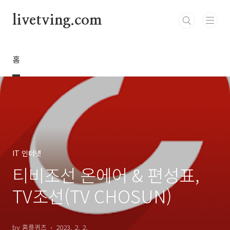
본문 바로가기
livetving.com
홈
IT 인터넷
티비조선 온에어 & 편성표,
TV조선(TV CHOSUN)
by 홈플퀴즈
2023. 2. 2.