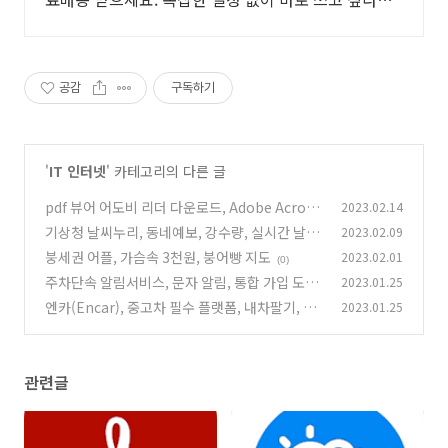
호환성 좋은 리모컨 쿠팡에서!
공감
구독하기
'
IT 인터넷
' 카테고리의 다른 글
pdf 뷰어 어도비 리더 다운로드, Adobe Acroba
2023.02.14
t Reader
기상청 날씨누리, 동네예보, 강수량, 실시간 날씨
2023.02.09
(0)
알리미
붕세권 어플, 가슴속 3천원, 붕어빵 지도
2023.02.01
(0)
(0)
주차단속 알림서비스, 문자 알림, 통합 가입 도우
2023.01.25
미
엔카(Encar), 중고차 필수 플랫폼, 내차팔기, 내
2023.01.25
(0)
차시세
(0)
관련글