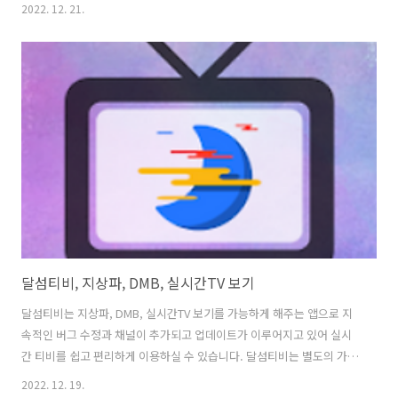
모바일 기기의 스마트폰에서 편하게 네이버TV, 카카오TV, 공중파, 스포
2022. 12. 21.
츠 등 다양한 채널을 시청할 수 있도록 실시간 방송 보기 링크를 제공하
고 있습니다. 또, 해외채널도 지원되는데 BBC영국, SKYNews영국,
CNN미국, NASA미국, FOX미국, RAI이탈리아, TVI포루투갈, ATM폴란
드, Antena3스페인, TF1프랑스, Das Frste독일, Yle TV1핀란드, CCTV
중국, NHK World, 日テレ일본, VGTRK러시아, FOROtv멕시코, RTM
말레이시아, TTV대만, Zee..
달섬티비, 지상파, DMB, 실시간TV 보기
달섬티비는 지상파, DMB, 실시간TV 보기를 가능하게 해주는 앱으로 지
속적인 버그 수정과 채널이 추가되고 업데이트가 이루어지고 있어 실시
간 티비를 쉽고 편리하게 이용하실 수 있습니다. 달섬티비는 별도의 가입
없이 편하게 하나의 앱으로 여러 실시간 온에어 채널을 사용해 보실 수
2022. 12. 19.