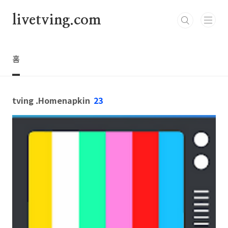
본문 바로가기
livetving.com
홈
tving .Homenapkin
23