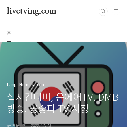
본문 바로가기
livetving.com
홈
tving .Homenapkin
실시간티비, 온에어TV, DMB
방송, 공중파 TV 시청
by 홈플퀴즈
2022. 12. 23.