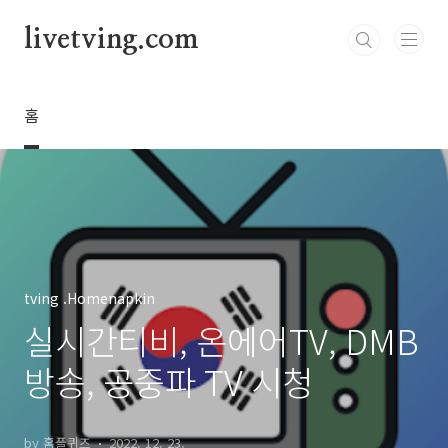
본문 바로가기
livetving.com
홈
tving .Homenapkin
실시간티비, 온에어TV, DMB
방송, 공중파 TV 시청
by 홈플퀴즈
2022. 12. 23.