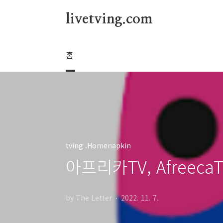
본문 바로가기
livetving.com
홈
tving .Homenapkin
아프리카TV, Afreeca
by The Letter
2022. 11. 7.