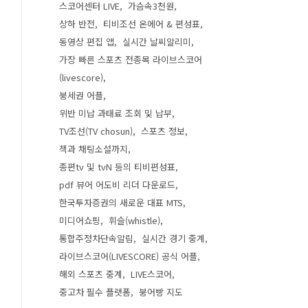
스코어센터 LIVE
가슴속3천원
상하 반전
티비조선 온에어 & 편성표
동영상 편집 앱
실시간 날씨알리미
가장 빠른 스포츠 전종목 라이브스코어
(livescore)
붕세권 어플
위반 미납 과태료 조회 및 납부
TV조선(TV chosun)
스포츠 정보
책과 채팅소설까지
종편tv 및 tvN 등의 티비편성표
pdf 뷰어 어도비 리더 다운로드
한국투자증권의 새로운 대표 MTS
미디어쇼핑
휘슬(whistle)
통합주정차단속알림
실시간 경기 중계
라이브스코어(LIVESCORE) 공식 어플
해외 스포츠 중계
LIVE스코어
중고차 필수 플랫폼
붕어빵 지도