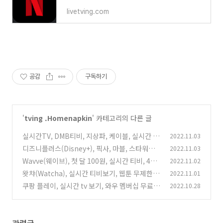
livetving.com
공감
구독하기
'
tving .Homenapkin
' 카테고리의 다른 글
실시간TV, DMB티비, 지상파, 케이블, 실시간 스
2022.11.03
포츠 보기
디즈니플러스(Disney+), 픽사, 마블, 스타워즈,
2022.11.03
(0)
4명 동시접속
Wavve(웨이브), 첫 달 100원, 실시간 티비, 4명
2022.11.02
(0)
동시시청
왓챠(Watcha), 실시간 티비보기, 웹툰 무제한
2022.11.01
(0)
쿠팡 플레이, 실시간 tv 보기, 와우 멤버십 무료
2022.10.28
(0)
(0)