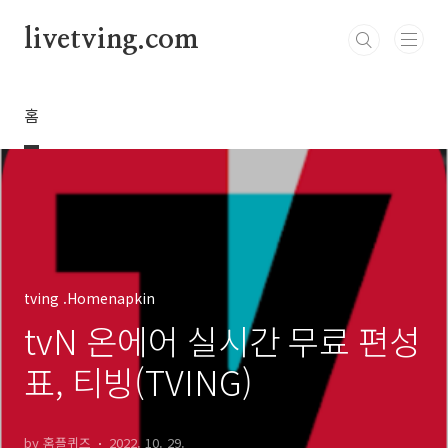
본문 바로가기
livetving.com
홈
tving .Homenapkin
tvN 온에어 실시간 무료 편성
표, 티빙(TVING)
by 홈플퀴즈
2022. 10. 29.