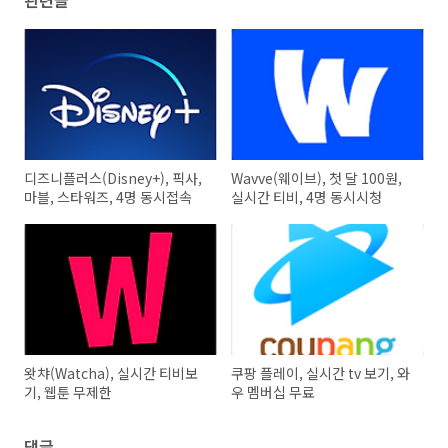
관련글
디즈니플러스(Disney+), 픽사,
Wavve(웨이브), 첫 달 100원,
마블, 스타워즈, 4명 동시접속
실시간 티비, 4명 동시시청
왓챠(Watcha), 실시간 티비보
쿠팡 플레이, 실시간 tv 보기, 와
기, 웹툰 무제한
우 멤버십 무료
댓글