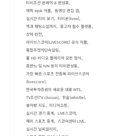
티비조선 온에어 & 편성표
에픽 epik 어플
동영상 편집 앱
실시간 티비 보기
티비온(tvon)
책과 채팅소설까지
중고차 필수 플랫폼
상하 반전
라이브스코어(LIVESCORE) 공식 어플
통합주정차단속알림
풀 HD 비디오 플레이어 모든 형식
종편tv 및 tvN 등의 티비편성표
가장 빠른 스포츠 전종목 라이브스코어
(livescore)
한국투자증권의 새로운 대표 MTS
TV조선(TV chosun)
휘슬(whistle)
붕어빵 지도
미디어쇼핑
실시간 경기 중계
LIVE스코어
해외 스포츠 중계
스코어센터 LIVE
실시간 날씨알리미