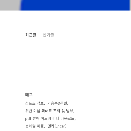
최근글
인기글
태그
스포츠 정보
가슴속3천원
위반 미납 과태료 조회 및 납부
pdf 뷰어 어도비 리더 다운로드
붕세권 어플
엔카(Encar)