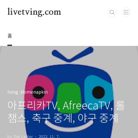
본문 바로가기
livetving.com
홈
tving .Homenapkin
아프리카TV, AfreecaTV, 롤
챔스, 축구 중계, 야구 중계
by The Letter
2022. 11. 7.