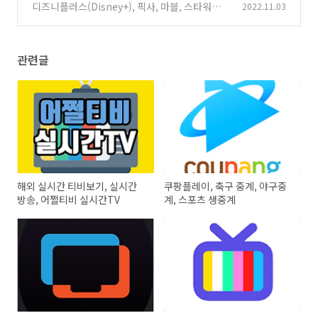
포츠 보기
디즈니플러스(Disney+), 픽사, 마블, 스타워즈,
2022.11.03
(0)
4명 동시접속
(0)
관련글
해외 실시간 티비보기, 실시간
쿠팡플레이, 축구 중계, 야구중
방송, 어쩔티비 실시간TV
계, 스포츠 생중계