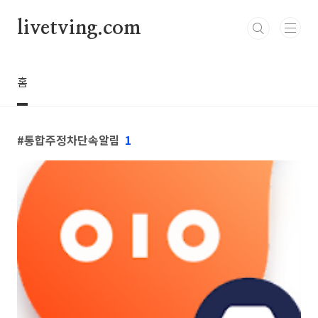
본문 바로가기
livetving.com
홈
통합주정차단속알림
1