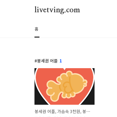
본문 바로가기
livetving.com
홈
붕세권 어플
1
붕세권 어플, 가슴속 3천원, 붕어빵 지도