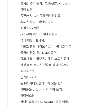
실시간 경기 중계
TV조선(TV chosun)
상하 반전
종편tv 및 tvN 등의 티비편성표
스포츠 정보
붕어빵 지도
에픽 epik 어플
pdf 뷰어 어도비 리더 다운로드
책과 채팅소설까지
스포츠 통합 라이브스코어
붕세권 어플
동영상 편집 앱
LIVE스코어
중고차 필수 플랫폼
해외 스포츠 중계
가장 빠른 스포츠 전종목 라이브스코어
(livescore)
엔카(Encar)
풀 HD 비디오 플레이어 모든 형식
티비온(tvon)
실시간 티비 보기
미디어쇼핑
라이브스코어(LIVESCORE) 공식 어플