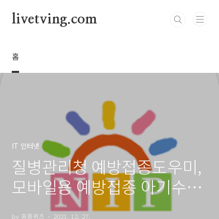
본문 바로가기
livetving.com
홈
IT 인터넷
질병관리청 예방접종도우미,
모바일용 예방접종 아기수첩
출시!
by 홈플퀴즈
2021. 12. 27.