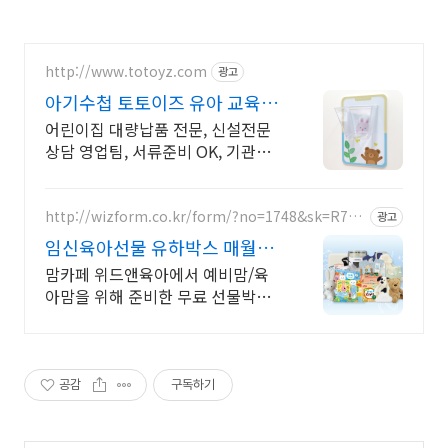
http://www.totoyz.com
광고
아기수첩 토토이즈 유아 교육용
품 전문 쇼핑몰!
어린이집 대량납품 전문, 신설전문
상담 영업팀, 서류준비 OK, 기관후
불제가능
http://wizform.co.kr/form/?no=1748&sk=R7U
광고
H
임신육아선물 유하박스 매월
300명 추첨
맘카페 위드앤육아에서 예비맘/육
아맘을 위해 준비한 무료 선물박스
지금 신청가능 임산부부터 육아맘까
지 누구나 신청가능
공감
구독하기