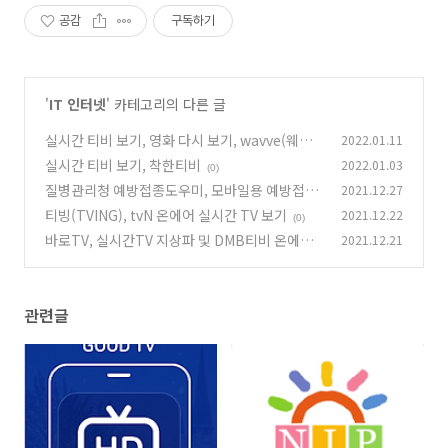
공감
구독하기
'
IT 인터넷
' 카테고리의 다른 글
실시간 티비 보기, 영화 다시 보기, wavve(웨이
2022.01.11
브)
실시간 티비 보기, 착한티비
2022.01.03
(0)
(0)
질병관리청 예방접종도우미, 모바일용 예방접종
2021.12.27
아기수첩 출시!
티빙(TVING), tvN 온에어 실시간 TV 보기
2021.12.22
(0)
(0)
바로TV, 실시간TV 지상파 및 DMB티비 온에어
2021.12.21
방송
(0)
관련글