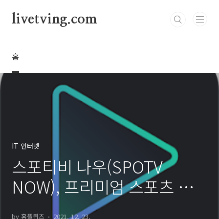
본문 바로가기
livetving.com
홈
IT 인터넷
스포티비 나우(SPOTV
NOW), 프리미엄 스포츠 생
중계 실시간 시청
by 홈플퀴즈
2021. 12. 23.