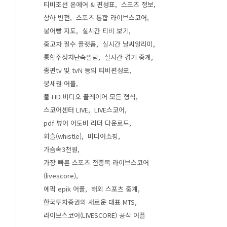
티비조선 온에어 & 편성표
스포츠 정보
상하 반전
스포츠 통합 라이브스코어
붕어빵 지도
실시간 티비 보기
중고차 필수 플랫폼
실시간 날씨알리미
통합주정차단속알림
실시간 경기 중계
종편tv 및 tvN 등의 티비편성표
붕세권 어플
풀 HD 비디오 플레이어 모든 형식
스코어센터 LIVE
LIVE스코어
pdf 뷰어 어도비 리더 다운로드
휘슬(whistle)
미디어쇼핑
가슴속3천원
가장 빠른 스포츠 전종목 라이브스코어
(livescore)
에픽 epik 어플
해외 스포츠 중계
한국투자증권의 새로운 대표 MTS
라이브스코어(LIVESCORE) 공식 어플