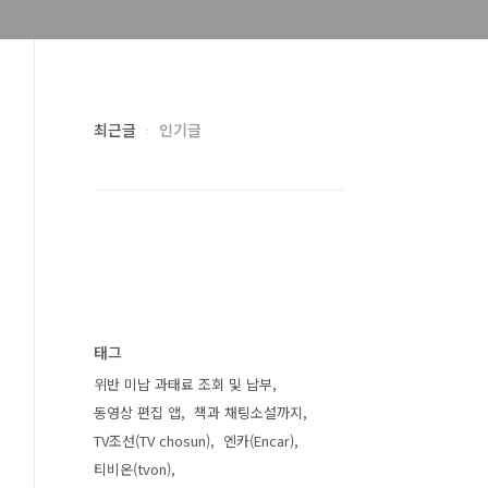
최근글
인기글
태그
위반 미납 과태료 조회 및 납부
동영상 편집 앱
책과 채팅소설까지
TV조선(TV chosun)
엔카(Encar)
티비온(tvon)